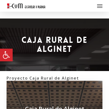
Menu
Skip
const hola = "hola"; console.log(hola);
to
main
content
Caja Rural de
Alginet
Abrir barra de herramientas
Proyecto Caja Rural de Alginet
Caja Rural de Alginet